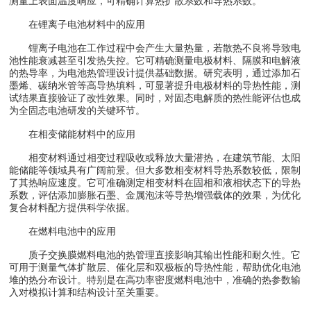
测量上表面温度响应，可精确计算热扩散系数和导热系数。
在锂离子电池材料中的应用
锂离子电池在工作过程中会产生大量热量，若散热不良将导致电
池性能衰减甚至引发热失控。它可精确测量电极材料、隔膜和电解液
的热导率，为电池热管理设计提供基础数据。研究表明，通过添加石
墨烯、碳纳米管等高导热填料，可显著提升电极材料的导热性能，测
试结果直接验证了改性效果。同时，对固态电解质的热性能评估也成
为全固态电池研发的关键环节。
在相变储能材料中的应用
相变材料通过相变过程吸收或释放大量潜热，在建筑节能、太阳
能储能等领域具有广阔前景。但大多数相变材料导热系数较低，限制
了其热响应速度。它可准确测定相变材料在固相和液相状态下的导热
系数，评估添加膨胀石墨、金属泡沫等导热增强载体的效果，为优化
复合材料配方提供科学依据。
在燃料电池中的应用
质子交换膜燃料电池的热管理直接影响其输出性能和耐久性。它
可用于测量气体扩散层、催化层和双极板的导热性能，帮助优化电池
堆的热分布设计。特别是在高功率密度燃料电池中，准确的热参数输
入对模拟计算和结构设计至关重要。