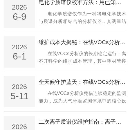
电化学质谱仪校准方法：用已知气体混合物还是电化学法？
品损耗、组分失真、无法追踪动态变化等
学性能已从“辅助指标”跃升为“核心属性”。
2026
问题，难以满足精细化反应过程管控需
首先，高分子材料的本征结构决定了其对
电化学质谱仪作为一种将电化学技术
6-9
求。实时在线检测的核心原理是通过联用
热传导的敏感性。与金属或陶瓷不同，高
与质谱分析相结合的分析仪器，其测量结
接口实现电化学体系与质谱检测体系的无
分子链的非晶区、晶区、交联点及自由体
果的准确性高度依赖于可靠的校准方法。
缝衔接，在不干扰主反应...
积共同构成复杂的热阻网络。热常数分析
目前，主流的校准思路主要包括使用已知
维护成本大揭秘：在线VOCs分析仪耗材与校准周期管理
仪能够直接量化这一网络对热流的响应，
气体混合物进行校准和采用电化学方法进
2026
获取热导率、热扩散率和单位体积热容等
行校准两种途径。两种方法各有其适用场
在线VOCs分析仪的长期稳定运行，离
6-1
基础数据。这些参数并非孤立的物理量，
景与技术特点，选择合适的校准方式对保
不开科学的维护成本管理，其中耗材管控
而是分子间作用力、链段堆积密度及有序
证仪器性能至关重要。已知气体混合物校
与校准周期优化是核心环节。合理规划这
度在能量输...
准法是电化学质谱仪校准中较为直接且广
两部分工作，可在保障数据质量的前提
全天候守护蓝天：在线VOCs分析仪在环境监测中的应用
泛采用的方法。该方法的核心在于使用成
下，有效降低全生命周期运维投入。耗材
2026
分和浓度均已精确标定的混合气体作为校
管理需结合设备运行机理分类施策。采样
在线VOCs分析仪凭借连续稳定的监测
5-11
准标准，通过将其引入仪器分析系统，建
环节的过滤组件承担颗粒物拦截功能，其
能力，成为大气环境监测体系中的核心设
立质谱信号强度与气体浓度之间的定量关
更换频率与现场环境洁净度直接相关——
备，为蓝天保卫战提供坚实的技术支撑。
系。这种方法的技...
高粉尘环境会加速滤芯堵塞，需缩短更换
挥发性有机物是大气环境中重要的污染物
二次离子质谱仪维护指南：离子源清洁与探测器校准周期
间隔；低浓度场景下的吸附管、捕集阱等
之一，不仅影响区域空气质量，也是臭氧
2026
富集材料，性能衰减速度受样气组分复杂