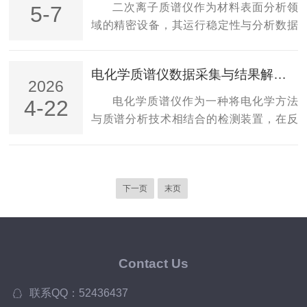
与雾霾生成的关键前体物，对生态环境和
二次离子质谱仪作为材料表面分析领
5-7
度影响，需通过定期通量测试判断更换时
人体健康存在潜在影响。在生态环境常态
域的精密设备，其运行稳定性与分析数据
机。载气作为色谱分离的关键介质，纯度
化管控、大气治理精细化推进的背景下，
的准确性，离不开规范的日常维护。其
波动可能影响基...
传统人工抽检、间断式监测模式已难以适
中，离子源清洁与探测器校准是两项核心
电化学质谱仪数据采集与结果解析技巧
配现代环境治理需求。它的核心优势在于
维护工作，直接影响仪器的灵敏度、分辨
2026
全天候连续监测，打破了传统监测的时间
率及使用寿命，需建立科学的操作流程与
电化学质谱仪作为一种将电化学方法
4-22
局限。传统环境监测多采用阶段性采样检
周期体系，确保仪器长期稳定运行。离子
与质谱分析技术相结合的检测装置，在反
测的方式，数据存在间断性，无法捕捉时
源作为仪器离子产生的核心部件，其清洁
应机理研究、中间产物识别及气相产物定
段性、突发性...
程度与仪器运行性能密切相关。长期使用
量分析中发挥着重要作用。掌握其数据采
过程中，样品残留、环境粉尘及反应产物
集与结果解析的核心技巧，是获取可靠实
会附着在离子源电极及腔体表面，导致离
下一页
末页
验数据、揭示反应本质的关键环节。一、
子产生效率下降、信号噪声升高，甚至出
数据采集技巧数据采集的起始阶段，需根
现质量轴漂移等问题。因此，离子源清洁
据实验目的设定合理的电化学参数。电位
需遵循常态化、规范...
扫描速率、电流密度范围及采样间隔的选
择，直接影响质谱信号的同步性与分辨
Contact Us
率。建议采用慢速扫描或恒电位阶跃模
联系QQ：52436437
式，以匹配质谱检测的时间响应特性。质