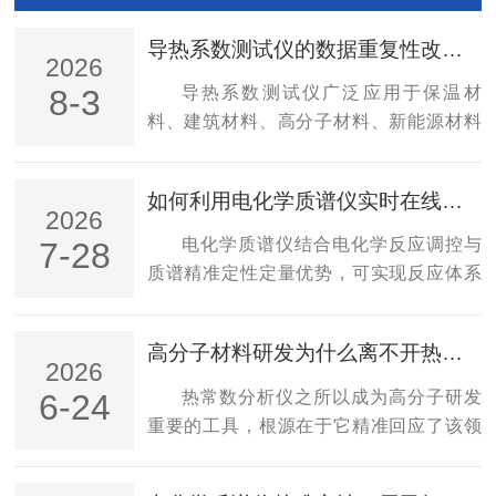
导热系数测试仪的数据重复性改善：样品制备与测试参数优化
2026
导热系数测试仪广泛应用于保温材
8-3
料、建筑材料、高分子材料、新能源材料
等领域的性能检测。数据重复性是衡量检
测结果精准度、可靠性的核心指标，直接
如何利用电化学质谱仪实时在线检测中间体与反应产物
决定材料性能检测数据的参考价值与行业
2026
认可度。在实际检测过程中，样品制备不
电化学质谱仪结合电化学反应调控与
7-28
规范、测试参数设置不合理，是导致数据
质谱精准定性定量优势，可实现反应体系
波动、重复性较差的主要原因，通过针对
中间体、产物的实时在线监测，为反应机
性优化样品制备工艺与测试参数，可有效
理研究、工艺参数优化提供动态数据支
高分子材料研发为什么离不开热常数分析仪？
提升检测数据的稳定性与一致性。样品制
撑。化工合成、电化学催化、材料制备等
2026
备是影响导热系数检测数据重复性的前置
领域的化学反应具有动态性、连续性特
热常数分析仪之所以成为高分子研发
6-24
核心环节，样品的规格、平整度、均匀
点，反应过程中会持续生成各类中间体与
重要的工具，根源在于它精准回应了该领
度、含水率等指标的细微偏差，都会引发
终产物，组分浓度随反应进程实时变化。
域从宏观经验筛选向微观机理调控转型的
检测数据的大幅波动。...
传统离线取样检测方式存在取样滞后、样
深层需求。在现代高分子材料科学中，热