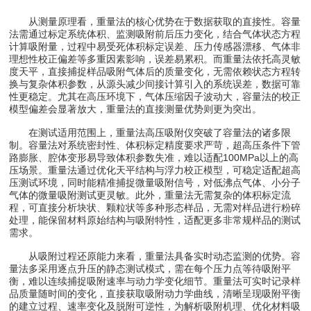
从测量原理看，重量法的核心优势在于数据获取的直接性。容量
法需通过标定系统体积、监测吸附前后压力变化，结合气体状态方程
计算吸附量，过程中易受死体积标定误差、压力传感器漂移、气体非
理想性校正偏差等多重因素影响，误差易累积。而重量法依托高灵敏
度天平，直接捕捉样品吸附气体后的质量变化，无需依赖状态方程转
换与复杂体积参数，从源头减少间接计算引入的系统误差，数据可靠
性更稳定。尤其在高压环境下，气体压缩因子波动大，容量法的校正
模型偏差会显著放大，重量法的直接测量优势则更为突出。
在测试适用范围上，重量法高压吸附仪突破了容量法的诸多限
制。容量法对系统密封性、体积标定精度要求严苛，超高压条件下管
路膨胀、腔体变形易导致体积参数失准，难以适配100MPa以上的高
压场景。重量法通过优化天平结构与浮力校正模型，可稳定适配超高
压测试环境，同时能精准捕捉微量吸附信号，对低沸点气体、小分子
气体的微量吸附测试更灵敏。此外，重量法无需复杂的体积标定流
程，可直接分析块状、颗粒状等多种形态样品，无需对样品进行粉碎
处理，能保留材料原始结构与吸附特性，适配更多非常规样品的测试
需求。
从吸附过程还原能力来看，重量法具备实时动态监测的优势。容
量法多采用逐点升压的静态测试模式，需在每个压力点等待吸附平
衡，难以连续捕捉吸附速率与动力学变化细节。重量法可实时记录样
品质量随时间的变化，直接获取吸附动力学曲线，清晰呈现吸附平衡
的建立过程、速率变化及脱附可逆性，为解析吸附机理、优化材料吸