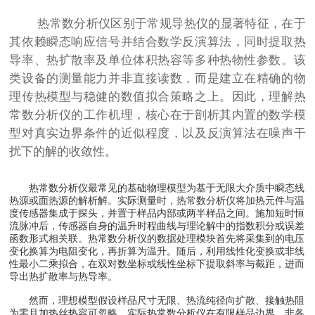
热常数分析仪区别于常规导热仪的显著特征，在于
其依赖瞬态响应信号并结合数学反演算法，同时提取热
导率、热扩散率及单位体积热容等多种热物性参数。该
类设备的测量能力并非直接读数，而是建立在精确的物
理传热模型与稳健的数值拟合策略之上。因此，理解热
常数分析仪的工作机理，核心在于剖析其内置的数学模
型对真实边界条件的近似程度，以及反演算法在噪声干
扰下的解的收敛性。
热常数分析仪最常见的基础物理模型为基于无限大介质中瞬态线
热源或面热源的解析解。实际测量时，热常数分析仪将加热元件与温
度传感器集成于探头，并置于样品内部或两半样品之间。施加短时恒
流脉冲后，传感器自身的温升时程曲线与理论解中的指数积分或误差
函数形式相关联。热常数分析仪的数据处理模块首先将采集到的电压
变化换算为电阻变化，再折算为温升。随后，利用线性化变换或非线
性最小二乘拟合，在双对数坐标或线性坐标下提取斜率与截距，进而
导出热扩散率与热导率。
然而，理想模型假设样品尺寸无限、热流纯径向扩散、接触热阻
为零且加热丝热容可忽略。实际热常数分析仪在有限样品边界、非各