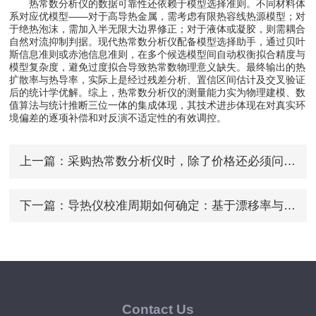
热常数分析仪的数据可靠性还依赖于模型选择准则。不同材料体
系对应优模型——对于高导热金属，需考虑有限热容线热源模型；对
于绝热泡沫，需加入半无限大边界修正；对于液体或凝胶，则需耦合
自然对流抑制判据。现代热常数分析仪配备模型选择助手，通过贝叶
斯信息准则或赤池信息准则，在多个候选模型间自动权衡拟合精度与
模型复杂度，避免过度拟合导致热常数物理意义缺失。最终输出的热
扩散率与热导率，实际上是经过残差分析、置信区间估计及交叉验证
后的统计学优解。综上，热常数分析仪的测量能力实为物理建模、数
值算法与统计推断三位一体的集成体现，其技术进步体现在对真实环
境偏差的逐项补偿和对反演不适定性的有效调控。
上一篇：
采购热常数分析仪时，除了价格还必须问清的4个关键参数
下一篇：
导热仪校准周期如何确定：基于漂移率与使用频次的动态策略
Contact Us