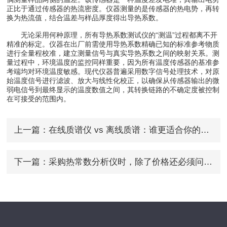
正比于通过传感器的热流密度。仪器测量的是传感器的热电势，再转
换为热流值，结合温差与样品厚度得出导热系数。
无论采用何种原理，所有导热系数测试仪的“测温”过程都离不开
精准的标定。仪器在出厂前需使用导热系数精确已知的标准参考物质
进行全量程校准，建立测量信号与真实导热系数之间的映射关系。测
量过程中，环境温度的监控同样重要，因为所有温度传感器的基准参
考端均对环境温度敏感。现代仪器普遍采用数字信号处理技术，对原
始温度信号进行滤波、放大与线性化校正，以确保从传感器输出的微
弱电信号到最终显示的温度数值之间，其转换链路的不确定度被控制
在可接受的范围内。
上一篇：
在线质谱仪 vs 离线质谱：谁更适合你的连续生产场景？
下一篇：
采购热常数分析仪时，除了价格还必须问清的4个关键参数