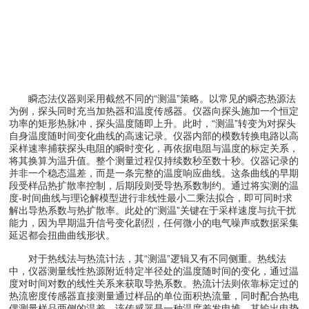
瞬态法仪器则采用截然不同的“测温”策略。以常见的瞬态热源法
为例，探头同时充当加热器和温度传感器。仪器向探头施加一个恒定
功率的矩形热脉冲，探头温度随即上升。此时，“测温”转变为对探头
自身温度随时间变化曲线的高速记录。仪器内部的模数转换电路以高
采样速率捕获探头电阻的瞬时变化，再依据电阻与温度的标定关系，
将其换算为温升值。整个测量过程仅持续数秒至数十秒。仪器记录的
并非一个稳态温差，而是一条完整的温度响应曲线。这条曲线的早期
段受样品热扩散率控制，后期段则受导热系数制约。通过将实测的温
度-时间曲线与理论解模型进行非线性最小二乘法拟合，即可同时求
解出导热系数与热扩散率。此处的“测温”关键在于采样速度与抗干扰
能力，因为早期温升信号变化剧烈，任何微小的电气噪声或数据采集
延迟都会扭曲曲线形状。
对于热线法与热流计法，其“测温”逻辑又有不同侧重。热线法
中，仪器测量线性热源附近特定半径处的温度随时间的变化，通过温
度对时间对数的线性关系来获取导热系数。热流计法则依靠标定过的
热流密度传感器直接测量通过样品的单位面积热流量，同时配合热电
偶测量样品两侧的温差。该传感器是一种温度差发电堆，其输出电势