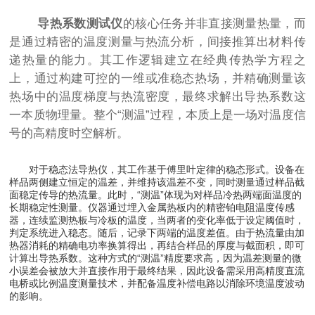
导热系数测试仪
的核心任务并非直接测量热量，而
是通过精密的温度测量与热流分析，间接推算出材料传
递热量的能力。其工作逻辑建立在经典传热学方程之
上，通过构建可控的一维或准稳态热场，并精确测量该
热场中的温度梯度与热流密度，最终求解出导热系数这
一本质物理量。整个“测温”过程，本质上是一场对温度信
号的高精度时空解析。
对于稳态法导热仪，其工作基于傅里叶定律的稳态形式。设备在
样品两侧建立恒定的温差，并维持该温差不变，同时测量通过样品截
面稳定传导的热流量。此时，“测温”体现为对样品冷热两端面温度的
长期稳定性测量。仪器通过埋入金属热板内的精密铂电阻温度传感
器，连续监测热板与冷板的温度，当两者的变化率低于设定阈值时，
判定系统进入稳态。随后，记录下两端的温度差值。由于热流量由加
热器消耗的精确电功率换算得出，再结合样品的厚度与截面积，即可
计算出导热系数。这种方式的“测温”精度要求高，因为温差测量的微
小误差会被放大并直接作用于最终结果，因此设备需采用高精度直流
电桥或比例温度测量技术，并配备温度补偿电路以消除环境温度波动
的影响。