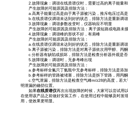
2.故障现象：调谐在线质谱仪时，需要过高的离子能量和
产生故障的可能原因及排除方法：
a.高离子能量过高是由于离子源被污染，推斥电压过高是预
b.在线质谱仪调谐未达到好的状态，排除方法是重新调谐
3.故障现象：调谐参数改变时，仪器响应不明显
产生故障的可能原因及排除方法：离子源短路或电路未接通
4.故障现象：调谐峰的形状不好，有肩峰
产生故障的可能原因及排除方法：
a.在线质谱仪调谐未达到好的状态，排除方法是重新调谐
b.离子源被污染，排除方法是对离子源依次用甲醇、丙酮超
c.分析器有缺陷或损坏，排除方法是检查分析器外观是否
5.故障现象：调谐时，无参考峰出现
产生故障的可能原因及排除方法：
a.参考标样全氟只丁氨瓶中无参考标样，排除方法是添加
b.参考标样的管路被堵塞，排除方法是拆下管路，用丙酮
c.空气泄漏，排除方法是检查空气峰m/z28的高度，若大于
明泄漏的确切位置。
如果
在线质谱仪
再次出现故障的时候，大家可以尝试用
在使用该产品之前做好安装工作，在使用过程中能够及时发
用，使效果更明显。