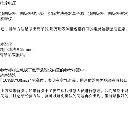
推斥电压
四级杆、四级杆被污染，排除方法是对离子源、预四级杆、四级杆依次用
质谱仪。
，排除方法是取出离子源,用万用表测量各部件间的电路连接是否正常
质谱仪；
声清洗各15min；
有缺陷或损坏。
参考标样全氟砚丁氨于质谱仪内置的参考样瓶中；
超声清洗；
10%氦气峰m/z4的高度，表明有空气泄漏，用注射器将丙酮滴在各接口
以上方法来解决，如果解决不了要立即找维修人员进行修理。我们虽然不
现问题并且总结经验方法，就可以避免类似的问题再次出现，但能够很好