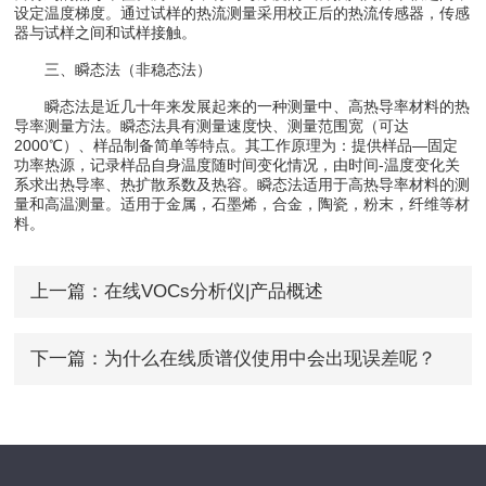
设定温度梯度。通过试样的热流测量采用校正后的热流传感器，传感
器与试样之间和试样接触。
三、瞬态法（非稳态法）
瞬态法是近几十年来发展起来的一种测量中、高热导率材料的热
导率测量方法。瞬态法具有测量速度快、测量范围宽（可达
2000℃）、样品制备简单等特点。其工作原理为：提供样品—固定
功率热源，记录样品自身温度随时间变化情况，由时间-温度变化关
系求出热导率、热扩散系数及热容。瞬态法适用于高热导率材料的测
量和高温测量。适用于金属，石墨烯，合金，陶瓷，粉末，纤维等材
料。
上一篇：
在线VOCs分析仪|产品概述
下一篇：
为什么在线质谱仪使用中会出现误差呢？