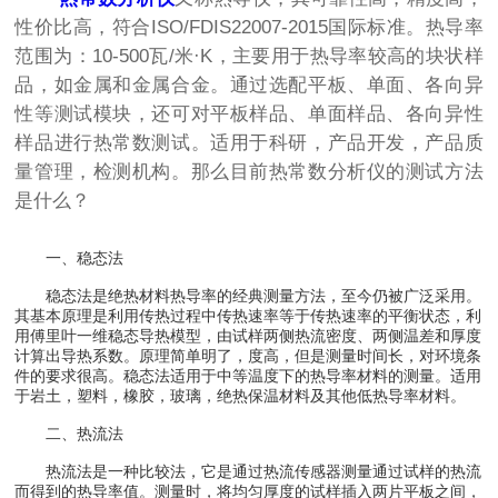
性价比高，符合ISO/FDIS22007-2015国际标准。热导率
范围为：10-500瓦/米·K，主要用于热导率较高的块状样
品，如金属和金属合金。通过选配平板、单面、各向异
性等测试模块，还可对平板样品、单面样品、各向异性
样品进行热常数测试。适用于科研，产品开发，产品质
量管理，检测机构。那么目前热常数分析仪的测试方法
是什么？
一、稳态法
稳态法是绝热材料热导率的经典测量方法，至今仍被广泛采用。
其基本原理是利用传热过程中传热速率等于传热速率的平衡状态，利
用傅里叶一维稳态导热模型，由试样两侧热流密度、两侧温差和厚度
计算出导热系数。原理简单明了，度高，但是测量时间长，对环境条
件的要求很高。稳态法适用于中等温度下的热导率材料的测量。适用
于岩土，塑料，橡胶，玻璃，绝热保温材料及其他低热导率材料。
二、热流法
热流法是一种比较法，它是通过热流传感器测量通过试样的热流
而得到的热导率值。测量时，将均匀厚度的试样插入两片平板之间，