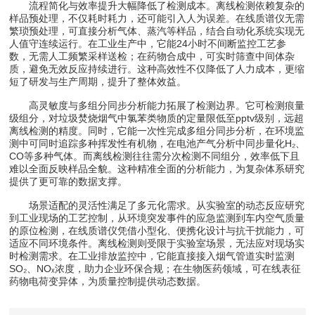
流程简化与效率提升大幅降低了检测成本。离线检测依赖复杂的
样品预处理，不仅耗时耗力，还可能引入人为误差。在线质谱仪无需
繁琐预处理，可直接分析气体、蒸汽等样品，结合自动化系统实现无
人值守连续运行。在工业生产中，它能24小时不间断监控工艺参
数，无需人工频繁采样送检；在药物合成中，可实时筛查中间体杂
质，避免无效反应持续进行。这种高效性不仅降低了人力成本，更缩
短了研发与生产周期，提升了整体效益。
高灵敏度与多组分同步分析能力拓展了检测边界。它可检测痕量
级组分，对垃圾焚烧烟气中氯苯类物质的定量限低至pptv级别，远超
离线检测的精度。同时，它能一次性完成多组分同步分析，在环境监
测中可同时追踪多种挥发性有机物，在电池产气分析中同步量化H₂、
CO等多种气体。而离线检测往往需分次检测不同组分，效率低下且
难以全面反映样品全貌。这种精准全面的分析能力，为复杂体系研究
提供了更可靠的数据支撑。
场景适配的灵活性满足了多元化需求。从实验室的动态反应研究
到工业现场的工艺控制，从环境突发事件的应急监测到车内空气质量
的原位检测，在线质谱仪凭借小型化、便携化设计与抗干扰能力，可
适应不同环境条件。离线检测则受限于实验室场景，无法应对现场实
时检测需求。在工业排放监控中，它能直接接入烟气管道实时监测
SO₂、NOₓ浓度，助力企业环保合规；在生物医药领域，可在线表征
药物电荷变异体，为质量控制提供动态数据。