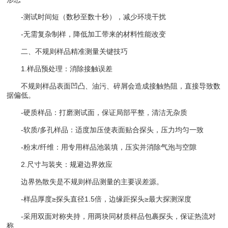
-测试时间短（数秒至数十秒），减少环境干扰
-无需复杂制样，降低加工带来的材料性能改变
二、不规则样品精准测量关键技巧
1.样品预处理：消除接触误差
不规则样品表面凹凸、油污、碎屑会造成接触热阻，直接导致数
据偏低。
-硬质样品：打磨测试面，保证局部平整，清洁无杂质
-软质/多孔样品：适度加压使表面贴合探头，压力均匀一致
-粉末/纤维：用专用样品池装填，压实并消除气泡与空隙
2.尺寸与装夹：规避边界效应
边界热散失是不规则样品测量的主要误差源。
-样品厚度≥探头直径1.5倍，边缘距探头≥最大探测深度
-采用双面对称夹持，用两块同材质样品包裹探头，保证热流对
称