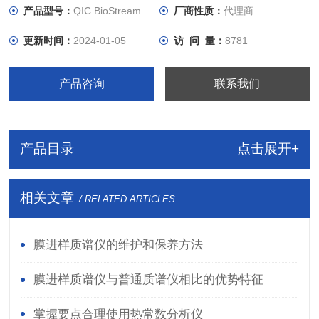
和MASsoft专业分析软件对气体进行自动校准及准确的定量分
产品型号：
QIC BioStream
厂商性质：
代理商
析。
更新时间：
2024-01-05
访 问 量：
8781
产品咨询
联系我们
产品目录
点击展开+
相关文章
/ RELATED ARTICLES
膜进样质谱仪的维护和保养方法
膜进样质谱仪与普通质谱仪相比的优势特征
掌握要点合理使用热常数分析仪