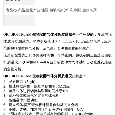
食品/农产品,生物产业,能源,包装/造纸/印刷,制药/生物制药
QIC BIOSTREAM
生物发酵气体分析质谱仪
是一个完整的，多流的气
体成分监测系统。能够分析流速为4 ml/min～10 L/min的气体，应用
范围包括发酵尾气分析，沼气生产监测和生物酶的生产。
该系统配置先进的多路采样阀和一个精密的、超稳定的三级过滤四极
杆质谱仪。QGA和MASsoft专业分析软件对气体进行自动校准及准确
的定量分析。
QIC BIOSTREAM
生物发酵气体分析质谱仪
的特点：
1、灵敏度高（5ppb）
2、快速数据采集、低死体积和零记忆效应
3、每路气体进行切换与测量时间小于10s
4、多种气体或蒸气的定量气体分析
5、智能谱库扫描功能
6、建立气体/蒸气谱分析计算并自动减去重叠谱
7、高效、柔韧、加热的惰性石英进样毛细管（QIC)
8、*面板密封技术，提供长期有效的密封，>6x106 次动作