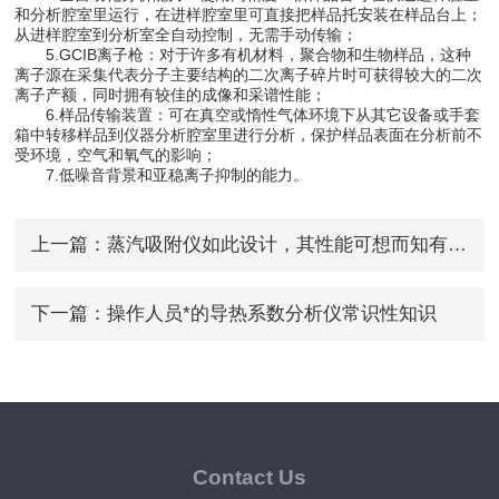
和分析腔室里运行，在进样腔室里可直接把样品托安装在样品台上；
从进样腔室到分析室全自动控制，无需手动传输；
5.GCIB离子枪：对于许多有机材料，聚合物和生物样品，这种
离子源在采集代表分子主要结构的二次离子碎片时可获得较大的二次
离子产额，同时拥有较佳的成像和采谱性能；
6.样品传输装置：可在真空或惰性气体环境下从其它设备或手套
箱中转移样品到仪器分析腔室里进行分析，保护样品表面在分析前不
受环境，空气和氧气的影响；
7.低噪音背景和亚稳离子抑制的能力。
上一篇：
蒸汽吸附仪如此设计，其性能可想而知有多优异！
下一篇：
操作人员*的导热系数分析仪常识性知识
Contact Us