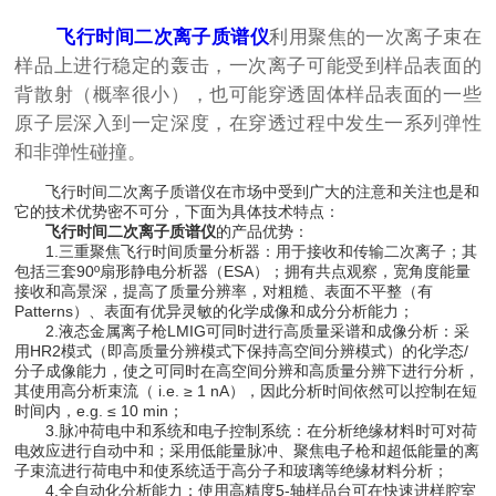
飞行时间二次离子质谱仪
利用聚焦的一次离子束在
样品上进行稳定的轰击，一次离子可能受到样品表面的
背散射（概率很小），也可能穿透固体样品表面的一些
原子层深入到一定深度，在穿透过程中发生一系列弹性
和非弹性碰撞。
飞行时间二次离子质谱仪在市场中受到广大的注意和关注也是和
它的技术优势密不可分，下面为具体技术特点：
飞行时间二次离子质谱仪
的产品优势：
1.三重聚焦飞行时间质量分析器：用于接收和传输二次离子；其
包括三套90º扇形静电分析器（ESA）；拥有共点观察，宽角度能量
接收和高景深，提高了质量分辨率，对粗糙、表面不平整（有
Patterns）、表面有优异灵敏的化学成像和成分分析能力；
2.液态金属离子枪LMIG可同时进行高质量采谱和成像分析：采
用HR2模式（即高质量分辨模式下保持高空间分辨模式）的化学态/
分子成像能力，使之可同时在高空间分辨和高质量分辨下进行分析，
其使用高分析束流（ i.e. ≥ 1 nA），因此分析时间依然可以控制在短
时间内，e.g. ≤ 10 min；
3.脉冲荷电中和系统和电子控制系统：在分析绝缘材料时可对荷
电效应进行自动中和；采用低能量脉冲、聚焦电子枪和超低能量的离
子束流进行荷电中和使系统适于高分子和玻璃等绝缘材料分析；
4.全自动化分析能力：使用高精度5-轴样品台可在快速进样腔室