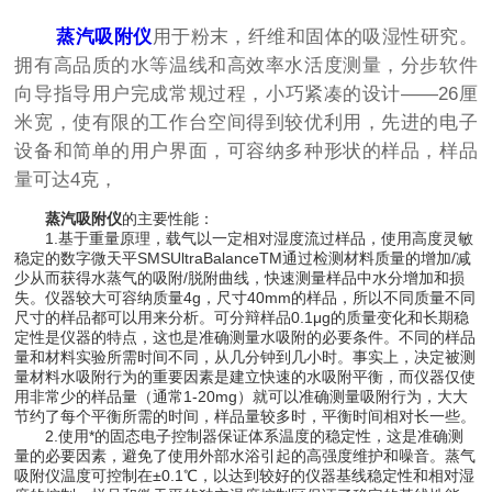
蒸汽吸附仪
用于粉末，纤维和固体的吸湿性研究。
拥有高品质的水等温线和高效率水活度测量，分步软件
向导指导用户完成常规过程，小巧紧凑的设计——26厘
米宽，使有限的工作台空间得到较优利用，先进的电子
设备和简单的用户界面，可容纳多种形状的样品，样品
量可达4克，
蒸汽吸附仪
的主要性能：
1.基于重量原理，载气以一定相对湿度流过样品，使用高度灵敏
稳定的数字微天平SMSUltraBalanceTM通过检测材料质量的增加/减
少从而获得水蒸气的吸附/脱附曲线，快速测量样品中水分增加和损
失。仪器较大可容纳质量4g，尺寸40mm的样品，所以不同质量不同
尺寸的样品都可以用来分析。可分辩样品0.1μg的质量变化和长期稳
定性是仪器的特点，这也是准确测量水吸附的必要条件。不同的样品
量和材料实验所需时间不同，从几分钟到几小时。事实上，决定被测
量材料水吸附行为的重要因素是建立快速的水吸附平衡，而仪器仅使
用非常少的样品量（通常1-20mg）就可以准确测量吸附行为，大大
节约了每个平衡所需的时间，样品量较多时，平衡时间相对长一些。
2.使用*的固态电子控制器保证体系温度的稳定性，这是准确测
量的必要因素，避免了使用外部水浴引起的高强度维护和噪音。蒸气
吸附仪温度可控制在±0.1℃，以达到较好的仪器基线稳定性和相对湿