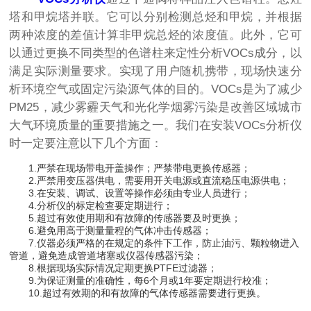
塔和甲烷塔并联。它可以分别检测总烃和甲烷，并根据
两种浓度的差值计算非甲烷总烃的浓度值。此外，它可
以通过更换不同类型的色谱柱来定性分析VOCs成分，以
满足实际测量要求。实现了用户随机携带，现场快速分
析环境空气或固定污染源气体的目的。VOCs是为了减少
PM25，减少雾霾天气和光化学烟雾污染是改善区域城市
大气环境质量的重要措施之一。我们在安装VOCs分析仪
时一定要注意以下几个方面：
1.严禁在现场带电开盖操作；严禁带电更换传感器；
2.严禁用变压器供电，需要用开关电源或直流稳压电源供电；
3.在安装、调试、设置等操作必须由专业人员进行；
4.分析仪的标定检查要定期进行；
5.超过有效使用期和有故障的传感器要及时更换；
6.避免用高于测量量程的气体冲击传感器；
7.仪器必须严格的在规定的条件下工作，防止油污、颗粒物进入
管道，避免造成管道堵塞或仪器传感器污染；
8.根据现场实际情况定期更换PTFE过滤器；
9.为保证测量的准确性，每6个月或1年要定期进行校准；
10.超过有效期的和有故障的气体传感器需要进行更换。