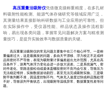
高压重量法吸附仪
凭借微克级称重精度，在多孔材
料吸附性能检测、能源气体存储研究等领域应用广泛，
其测量结果直接影响科研数据与工业应用的可靠性。但
在实际操作中，受仪器性能、样品状态及操作流程影
响，易出现各类问题，掌握常见问题解决方案与精准测
量技巧，是提升实验效率与数据质量的关键。
高压重量法吸附仪的常见问题主要集中在三个核心环节。一是称
重偏差过大，这是最频发的问题，多由天平漂移、浮力校正不足或样
品筒密封不严导致，表现为吸附量计算偏差超出允许范围，尤其在高
压条件下，游离气体浮力变化会进一步放大误差。二是系统漏气，密
封件老化、管路连接松动或釜体盖螺纹密封不良均会引发，导致压力
无法稳定维持，实验数据波动剧烈，甚至无法完成吸附实验。三是吸
附平衡判断不准，因温度控制不均、气体充入速度过快或样品预处理
不好，导致误判平衡状态，出现吸附等温线异常、数据重复性差等问
题。