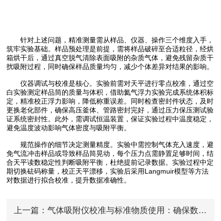
针对上述问题，精准测量需从样品、仪器、操作三个维度入手，
筑牢实验基础。样品预处理是前提，需将样品破碎至合适粒径，经烘
箱烘干后，通过真空脱气清除表面吸附的杂质气体，避免残留杂质干
扰吸附过程，同时确保样品质量均匀，减少个体差异对结果的影响。
仪器调试与校准是核心。实验前需对天平进行零点校准，通过空
白实验测定样品筒的质量与体积，借助氦气浮力实验完成系统体积标
定，精准校正浮力影响，降低称重误差。同时检查密封件状态，及时
更换老化部件，确保高压釜体、管路密封完好，通过压力保压测试验
证系统密封性。此外，需调试恒温装置，保证实验过程中温度稳定，
避免温度波动影响气体密度与吸附平衡。
规范操作的细节决定测量精度。实验中需控制气体充入速度，避
免气流冲击样品或导致样品筒晃动，每个压力点需静置足够时间，结
合天平读数稳定性判断吸附平衡，杜绝提前记录数据。实验过程中定
期切换砝码称量，校正天平漂移，实验后采用Langmuir模型等方法
对数据进行拟合校准，提升数据准确性。
上一篇：
气体吸附仪校准与标准物质使用：确保数据可比性