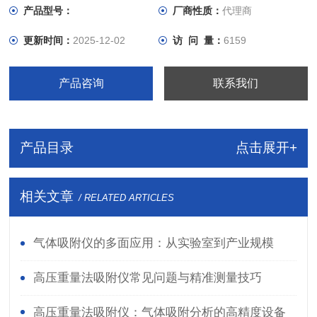
·所包含Hiden Isochema控制软件，能记录动力学数据与吸附
产品型号：
厂商性质：
代理商
性能，也可以与客户现有的气体输送系统联用。
更新时间：
2025-12-02
访 问 量：
6159
产品咨询
联系我们
产品目录
点击展开+
相关文章
/ RELATED ARTICLES
气体吸附仪的多面应用：从实验室到产业规模
高压重量法吸附仪常见问题与精准测量技巧
高压重量法吸附仪：气体吸附分析的高精度设备