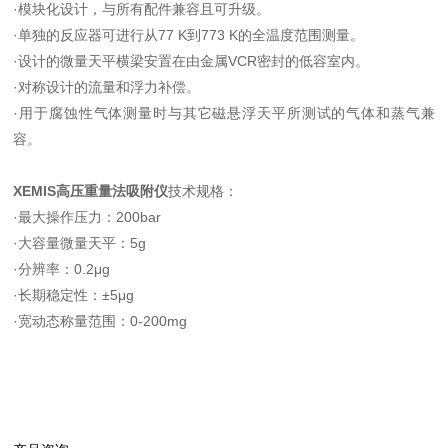
·模块化设计，与所有配件兼容且可升级。
·单独的反应器可进行从77 K到773 K的全温度范围测量。
·设计的微量天平横梁安置在由金属VCR密封的低容室内。
·对称设计的流量和浮力补偿。
·用于腐蚀性气体测量时与其它磁悬浮天平所测试的气体和蒸气兼
容。
XEMIS高压重量法吸附仪
技术规格：
·最大操作压力：200bar
·大容量微量天平：5g
·分辨率：0.2μg
·长期稳定性：±5μg
·宽动态称量范围：0-200mg