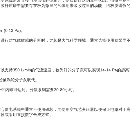
通常直接与质谱仪腔体相连，使质谱仪达到真空状态。值得注意的是，四极
杆质谱中需要存在极为微量的气体用来吸收过量的动能。四极质谱仪的真空通
.13 Pa)。
行对气体敏感的分析时，尤其是大气科学领域，通常选择使用卷泵而不
50 L/min的气流速度，较为好的分子泵可以实现1e-14 Pa的超
经被涡轮分子泵取代。
钟内即可达到。分散泵则需要20-80小时。
供电系统中通常不使用磁芯，而使用空气芯变压器以便保证电路对于高频
荡器或采用直接数字合成方式。