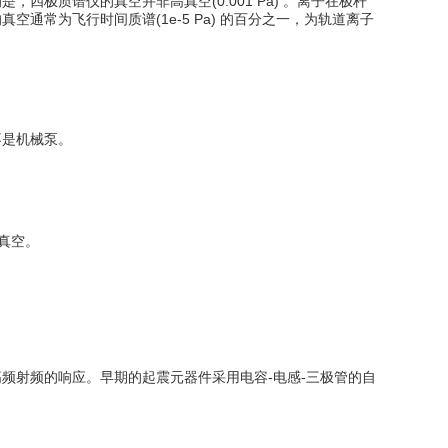
质谱仪的真空并非高真空(0.001 Pa) 。离子在极杆
常为飞行时间质谱(1e-5 Pa) 的百分之一，为轨道离子
是机械泵。
高真空。
射频的响应。早期的起震元器件采用电容-电感-三极管的自