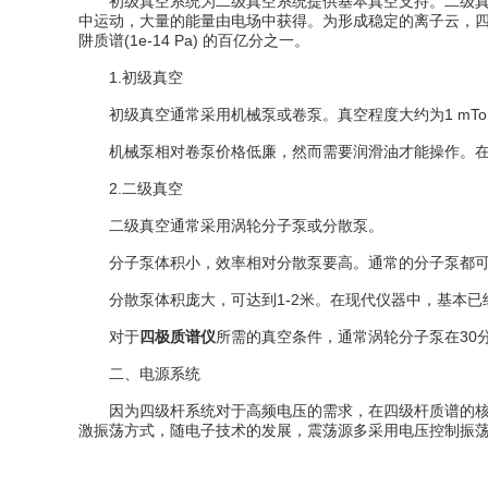
初级真空系统为二级真空系统提供基本真空支持。二级真空系统
中运动，大量的能量由电场中获得。为形成稳定的离子云，四级
阱质谱(1e-14 Pa) 的百亿分之一。
1.初级真空
初级真空通常采用机械泵或卷泵。真空程度大约为1 mTorr (0
机械泵相对卷泵价格低廉，然而需要润滑油才能操作。在进
2.二级真空
二级真空通常采用涡轮分子泵或分散泵。
分子泵体积小，效率相对分散泵要高。通常的分子泵都可以支持3
分散泵体积庞大，可达到1-2米。在现代仪器中，基本已
对于
四极质谱仪
所需的真空条件，通常涡轮分子泵在30分
二、电源系统
因为四级杆系统对于高频电压的需求，在四级杆质谱的核心
激振荡方式，随电子技术的发展，震荡源多采用电压控制振