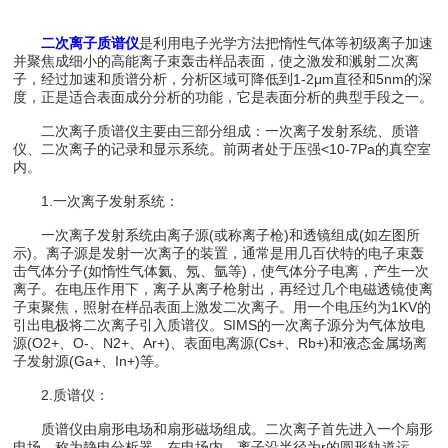
二次离子质谱仪
是利用电子光学方法把惰性气体等初级离子加速
并聚焦成细小的高能离子束轰击样品表面，使之激发和溅射二次离
子，经过加速和质谱分析，分析区域可降低到1-2μm直径和5nm的深
度，正是适合表面成分分析的功能，它是表面分析的典型手段之一。
二次离子质谱仪主要由三部分组成：一次离子发射系统、质谱
仪、二次离子的记录和显示系统。前两者处于压强<10-7Pa的真空室
内。
1.一次离子发射系统：
一次离子发射系统由离子源(或称离子枪)和透镜组成(如左图所
示)。离子源是发射一次离子的装置，通常是用几百伏特的电子束轰
击气体分子(如惰性气体氦、氖、氩等)，使气体分子电离，产生一次
离子。在电压作用下，离子从离子枪射出，再经过几个电磁透镜使离
子束聚焦，照射在样品表面上激发二次离子。用一个电压约为1KV的
引出电极将二次离子引入质谱仪。SIMS的一次离子源分为气体放电
源(O2+、O-、N2+、Ar+)、表面电离源(Cs+、Rb+)和液态金属场离
子发射源(Ga+、In+)等。
2.质谱仪：
质谱仪由扇形电场和扇形磁场组成。二次离子首先进入一个扇形
电场，称为静电分析器。在电场内，离子沿半径为r的圆形轨道运