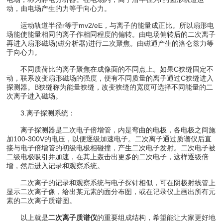
动，由电场产生的力等于向心力。
运动轨道半径r等于mv2/eE，与离子的能量成正比。所以扇形电
场能使能量相同的离子作相同程度的偏转。由电场偏转后的二次离子
再进入扇形磁场(磁分析器)进行二次聚焦。由磁通产生的洛仑兹力等
于向心力。
不同质荷比的离子聚焦在成像面的不同点上。如果C狭缝固定不
动，联系改变扇形磁场的强度，便有不同质量的离子通过C狭缝进入
探测器。B狭缝称为能量狭缝，改变狭缝的宽度可选择不同能量的二
次离子进入磁场。
3.离子探测系统：
离子探测器是二次电子倍增管，内是弯曲的电极，各电极之间施
加100-300V的电压，以便逐级加速电子。二次离子通过质谱仪后直
接与电子倍增管的初级电极相碰撞，产生二次电子发射。二次电子被
二级电极吸引并加速，在其上轰击出更多的二次电子，这样逐级倍
增，然后进入记录和观察系统。
二次离子的记录和观察系统与电子探针相似，可在阴极射线管上
显示二次离子像，给出某元素的面分布图，或在记录仪上画出所有元
素的二次离子质谱图。
以上就是
二次离子质谱仪
的重要组成结构，希望能让大家更好地