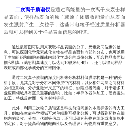
二次离子质谱仪
是通过高能量的一次离子束轰击样
品表面，使样品表面的原子或原子团吸收能量而从表面
发生溅射产生二次粒子，这些带电粒子经过质量分析器
后就可以得到关于样品表面信息的图谱。
通过质谱图可以用来获取样品表面的分子、元素及同位素的信
息，可以探测化学元素或化合物在样品表面和内部的分布，也可以用
于生物组织和细胞表面或内部化学成分的成像分析，配合样品表面扫
描和剥离（溅射剥离速度可以达到10微米/小时），还可以得到样品
表层或内部化学成分的三维图像。
通过二次离子质谱的深度剖析来分析材料薄膜结构是一种*的分
析手段，尤其是对于分析不同薄层中的材料，以及相邻两层之间材料
的相互影响。分析亚微米尺度下的特征、缺陷或者污染，对于诸多工
业应用领域具有至关重要的影响，比如：半导体器件加工，硬盘磁头
加工，特殊反射面，复合材料等等。
此外，利用二次粒子质谱还是科技前沿问题的本质探索的有力工
具，例如在生命科学领域可对单细胞可视化分析，可以得到药物在细
胞内的吸收、分布、代谢等信息，还可以研究药物在组织或者细胞中
的定位，对于提高药物的靶向性以及合理设计药物具有重要意义。