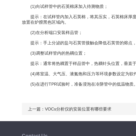
(1)向试样管中的石英棉床加入待测物质；
提示：在试样管内加入石英棉，将其压实，石英棉床厚度应
放置在炉膛黑色区域内。
(2)在分析端口安装样品管；
提示：手上分泌的盐与石英管接触会降低石英管的熔点，
(3)调整试样管内的热耦位置；
提示：通常将热耦置于样品管中，热耦针头位置，垂直于样
(4)将室温、大气压、液氮饱和压力等环境参数设定为软
(5)在进行TPR试验时，准备浸泡在冷阱管中的低温物质
上一篇：
VOCs分析仪的安装位置有哪些要求
Contact Us