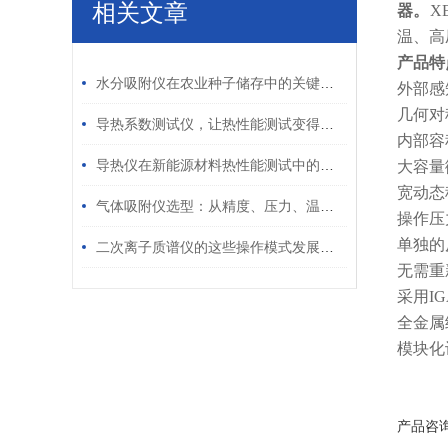
相关文章
器。
X
温、高
/ RELATED ARTICLES
产品特
水分吸附仪在农业种子储存中的关键作用
外部感
几何对
导热系数测试仪，让热性能测试变得简单高效
内部容
导热仪在新能源材料热性能测试中的应用
大容量
宽动态
气体吸附仪选型：从精度、压力、温度入手
操作压力
单独的
二次离子质谱仪的这些操作模式发展明显
无需重
采用I
全金属
模块化
产品咨