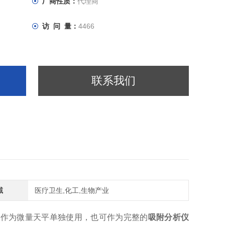
厂商性质：
代理商
访 问 量：
4466
联系我们
域
医疗卫生,化工,生物产业
可作为微量天平单独使用，也可作为完整的
吸附分析仪