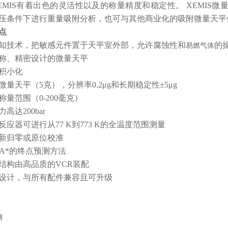
EMIS有着出色的灵活性以及的称量精度和稳定性。 XEMIS微量天平
压条件下进行重量吸附分析，也可与其他商业化的吸附微量天平
点
知技术，把敏感元件置于天平室外部，允许腐蚀性和
的
易燃气体
称、精密设计的微量天平
积小化
微量天平（5克），分辨率0.2μg和长期稳定性±5μg
称量范围（0-200毫克）
高达200bar
反应器可进行从77 K到773 K的全温度范围测量
新归零或原位校准
GA*的终点预测方法
结构由高品质的VCR装配
设计，与所有配件兼容且可升级
询