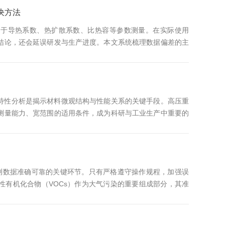
器，误差较大，...
决方法
用于导热系数、热扩散系数、比热容等参数测量。在实际使用
结论，还会延误研发与生产进度。本文系统梳理数据偏差的主
稳定测试。一、样品与装样问题：最易忽视的偏差源头样品状
不平整：探头与样品接触不良，存在空气间隙，热阻突变导致读
脂薄层填充，确...
特性分析是揭示材料微观结构与性能关系的关键手段。高压重
测量能力、宽范围的适用条件，成为科研与工业生产中重要的
。高压重量法吸附仪的核心原理是基于重量测量技术，在高压
过高精度电子天平捕捉吸附过程中样品质量的微小变化，结合
线、吸附动力学...
监测数据准确可靠的关键环节。只有严格遵守操作规程，加强误
性有机化合物（VOCs）作为大气污染的重要组成部分，其准
规范1.仪器准备：在使用前，需对VOCs分析仪进行全面的检
处于良好工作状态。同时，根据检测需求选择合适的检测方法
，...