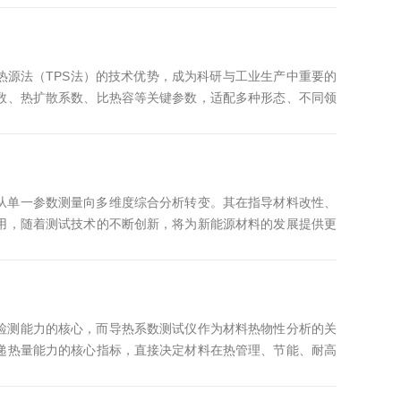
度，其高低直接反映仪器对微量成分定量分析的可靠程度。不
..
热源法（TPS法）的技术优势，成为科研与工业生产中重要的
数、热扩散系数、比热容等关键参数，适配多种形态、不同领
材料热性能的核心密码。固体材料是热常数分析仪最主要的测
块状固体是最常见的测试类型，包括金属及合金（如不锈钢、
满足最小3m...
从单一参数测量向多维度综合分析转变。其在指导材料改性、
用，随着测试技术的不断创新，将为新能源材料的发展提供更
和瞬态法测定材料的导热系数。稳态法如热流计法、保护热板
导热系数；瞬态法则包括激光闪射法、热带法等，具有测试速
构材料。激光闪射...
检测能力的核心，而导热系数测试仪作为材料热物性分析的关
递热量能力的核心指标，直接决定材料在热管理、节能、耐高
升级的标志，更是突破科研瓶颈、保障检测精准、衔接产业需
心支撑。无论是新型材料研发还是基础热物性研究，精准的导