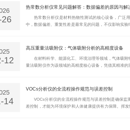
热数据都是重要的基础。传统测试方法依赖经验估算或简易仪
热常数分析仪常见问题解答：数据偏差的原因与解
026
-26
热常数分析仪是材料热物性测试的核心设备，广泛
中，数据偏差、重复性差是最常见的问题，不仅影响实验
要成因，并给出可落地的解决办法，帮助用户快速校准、
态直接决定测量可靠性，是偏差高发环节。-表面粗糙、
数偏低。解决：打磨样品表面至平整光滑，必要时使用导热硅
高压重量法吸附仪：气体吸附分析的高精度设备
025
2-12
在材料科学、能源化工、环境治理等领域，气体吸附
量法吸附仪作为该领域的高精度核心设备，凭借其精准的
分析工具，为材料研发与工艺优化提供了可靠的数据支撑
环境下实时监测吸附质与吸附剂之间的相互作用。设备通
压力、温度等参数的同步采集，经专业算法换算得到吸附等温
VOCs分析仪的全流程操作规范与误差控制
025
1-14
VOCs分析仪的全流程操作规范与误差控制是确保
差控制，才能为环境保护和人体健康提供有力保障。挥发
确监测对于环境保护和人体健康至关重要。一、全流程操作
查，包括电源连接、气路系统、传感器状态等，确保仪器
和试剂。2.样品采集与处理：严格按照采样规范进行样品采集