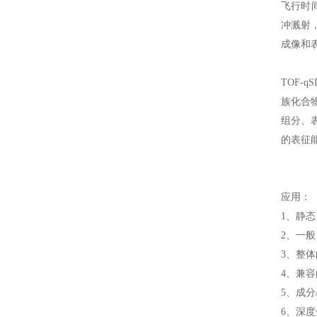
飞行时
冲溅射
成像和表
TOF-q
族化合
组分、
的表征
应用：
1、静态 
2、一
3、整体
4、兼容
5、成分
6、深