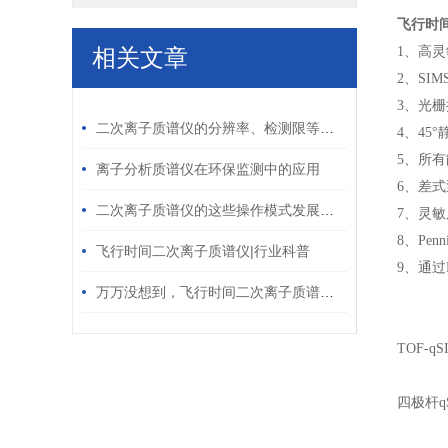
飞行时
相关文章
1、高
2、SI
/ RELATED ARTICLES
3、光
二次离子质谱仪的分辨率、检测限等关键参数解读
4、45°
5、所
离子分析质谱仪在环保监测中的应用
6、差式
二次离子质谱仪的这些操作模式发展明显
7、灵敏
8、Pe
飞行时间二次离子质谱仪|行业科普
9、通过R
万万没想到，飞行时间二次离子质谱仪竟有这样的优势！
TOF-q
四极杆q