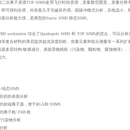
间二次离子质谱TOF-SIMS使用飞行时间质谱，质量数范围宽，质量分
，即可得到全谱，对表面几乎无破坏作用。因脉冲模式分析，且电流小，所
面分析能力强，是典型的Stactic SIMS 静态SIMS。
SIMS workstation 综合了Quadrupole SIMS 和 TOF-SIM
物等复合材料的薄层提供超浅深度剖析、痕量元素和组分测量等一系列扩
表面多层结构/镀膜成分、表面异物残留（污染物、颗粒物、腐蚀物等）
能力。
/动态SIMS
般目的的表面分析
的前端离子源，便于RGA和 SNMS
的离子枪/ FAB 枪
/污染物分析
度分析