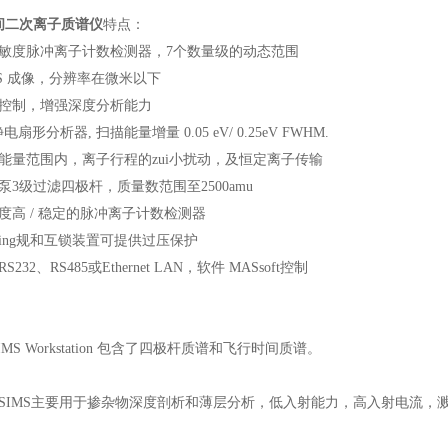
间二次离子质谱仪
特点：
灵敏度脉冲离子计数检测器，7个数量级的动态范围
MS 成像，分辨率在微米以下
栅控制，增强深度分析能力
静电扇形分析器, 扫描能量增量 0.05 eV/ 0.25eV FWHM.
有能量范围内，离子行程的zui小扰动，及恒定离子传输
泵3级过滤四极杆，质量数范围至2500amu
度高 / 稳定的脉冲离子计数检测器
nning规和互锁装置可提供过压保护
S232、RS485或Ethernet LAN，软件 MASsoft控制
SIMS Workstation 包含了四极杆质谱和飞行时间质谱。
SIMS主要用于掺杂物深度剖析和薄层分析，低入射能力，高入射电流，溅射和分