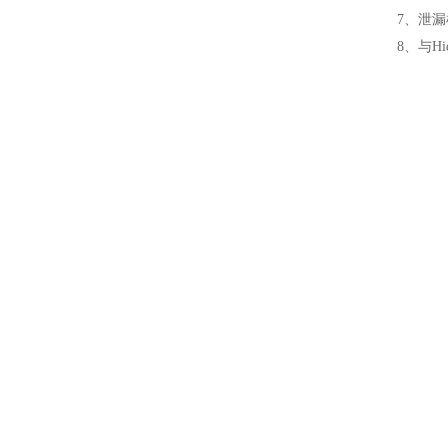
7、泄
8、与Hi