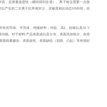
辨率高，且测量速度快（瞬间得到全谱）。离子枪仅需要一次脉
以产生的二次离子比率相对少，灵敏度相比动态SIMS弱，但
S的优点，可以分析所有的导体、半导体、绝缘材料；对硅、高k、硅锗以及III-V
展功能。对于材料/产品表面成分及分布，表面添加组分、杂质
、表面痕量掺杂、表面改性、表面缺陷（划痕、凸起）等有很好