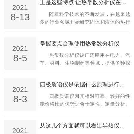
正是这些特点 让热常数分析仪在众多行业得到应用
子受到磁场电场的偏转不同，聚焦在不同
TCP/IP接口，用于控制ToolCheck和运行
2021
的位置，从而获得不同同位素的质量谱。
于系统控制器的标准网页浏览器查阅结
随着科学技术的不断发展，在越来越
8-13
质谱方法zui早于1913年由J.J.汤姆孙确
果，无需外接计算机。简单的指令组易于
多的行业领域开始研究固体和液体的热行
定，以后经F.W.阿斯顿等人改进*。现代
写入用户特定的码，将ToolCheck集成于您
为，热管理也变的越来越重要，而热常数
质...
的系统控制器。四极质谱仪中的粒子追踪
分析仪的出现，则可以对多种不同类型和
掌握要点合理使用热常数分析仪
功能：在仿真的下一步骤中，我们可以计
几何尺寸材料的热导率、热扩散系数和比
2021
算出通过过滤器的离子的运动轨迹。离子
热容进行测量。其被广泛应用于汽车、发
热常数分析仪被广泛应用在电力、汽
8-5
运动遵循牛顿定律。在交流电场的一个射
电/能源工业、陶瓷、建材和玻璃等行业，
车、材料、生物制药等领域，提供多种探
频周期中，本教程中的离子自仿真...
可以在几分钟的时间测量出材料的三种性
头、软件、设备及支持，可用于各种不同
能，测量固体物质(包括散装材料，凝胶，
类型材料的热传导性能的测量，并不断致
四极质谱仪是依据什么原理进行工作的？
胶体)或液体时不需要使用专门的传感器。
力于提高测试方法的便利性和结果的准确
2021
固体样品的准备是非常简单：具有两个样
性。为保证热常数分析仪更好地使用，用
四极质谱仪因其相对可靠、较好的性
8-3
品的平坦表面就足够了，不需要参比样品
户在使用时有一些注意事项是需要关注
能价格比的优势适合于定性、定量分析。
或校准。当然THB测量的是值，数据精度
的，下面我们就来仔细说说。1.设备闲置时
其主要部件是质量过滤器，用于过滤荷质
不弱于常...
要做好防尘和防潮工作热分析仪如果长期
比不同的离子。四极质谱仪是基于在直流
从这几个方面就可以看出导热仪的优势所在了
放置不使用的话，用户就要将设备的电源
高频四极分析领域中具有不同质荷比的离
2021
拔掉，被广泛应用在电力、汽车、材料、