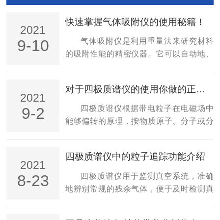
快速掌握气体吸附仪的使用秘籍！
2021
气体吸附仪是利用重量法来研究材料
9-10
的吸附性能的精密仪器。它可以自动地、
可靠地测量材料的重量变化、压力和温
度，及在不同操作条件下的其他吸附、脱
对于四极质谱仪的使用你做的正确吗？看这里！
附的等温、等压曲线，评估过程的动力学
2021
参数。为了保证气体吸附仪的使用效果，
四极质谱仪根据带电粒子在电磁场中
9-2
用户在使用前需要熟悉其正确的操作方
能够偏转的原理，按物质原子、分子或分
法，下面我们来仔细介绍一下。一、确定
子碎片的质量差异进行分离和检测物质组
载气(H2/Ar)和处理气是否连接好，干燥后
成的一类仪器。为了保证四极质谱仪的使
四极质谱仪中的粒子追踪功能介绍
的脱水阱连接好，打开绿色电源开关；
用效果，用户在使用前需要对其正确的使
2021
二、取一小团石英棉垫入石英管底部，将
用方法有一定的了解，下面我们来仔细说
四极质谱仪用于监测真空系统，准确
8-23
0.15g左右(根据催化剂的负载量而定)的催
说。该仪器的主要装置放在真空中。将物
地辨别常规的残余气体，便于及时检测真
化剂装入石英管中，将测量催化剂床层的
质气化、电离成离子束，经电压加速和聚
空问题与快速解除故障。这台全内置的仪
热电偶...
焦，然后通过磁场电场区，不同质量的离
器可容易地连接任何真空室，内置程序和